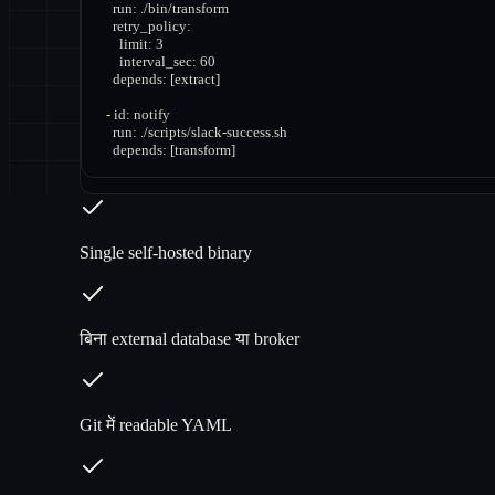
    run: ./bin/transform

    retry_policy:

      limit: 3

      interval_sec: 60

    depends: [extract]

  - id: notify

    run: ./scripts/slack-success.sh

    depends: [transform]
Single self-hosted binary
बिना external database या broker
Git में readable YAML