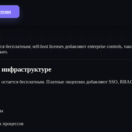
ензии
бесплатным; self-host licenses добавляют enterprise controls, таки
ьно.
 инфраструктуре
а остается бесплатным. Платные лицензии добавляют SSO, RBA
ры
х процессов