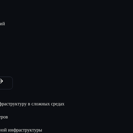
ний
фраструктуру в сложных средах
еров
нной инфраструктуры