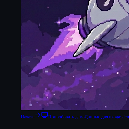
Начать
Попробовать демо
Данные для входа
:
dem