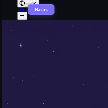
🇷🇺
Войти
Начать