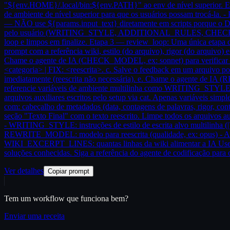
"${env.HOME}/.local/bin:${env.PATH}" ao env de nível superior. Eta
de ambiente de nível superior para que os usuários possam trocá-la. - 
— NÃO use ${params.input_text} diretamente em scripts porque o Dagu 
pelo usuário (WRITING_STYLE, ADDITIONAL_RULES, CHECK_STR
loop e limpos em finalize. Etapa 3 — review_loop: Uma única etapa
prompt com a referência wiki, estilo (do arquivo), rigor (do arquivo)
Chame o agente de IA (CHECK_MODEL, ex: sonnet) para verificar o t
<categoria> | FIX: <reescrita>. c. Salve o feedback em um arquivo po
imediatamente (reescrita não necessária). e. Chame o agente de IA
referencie variáveis de ambiente multilinha como WRITING_STYLE 
arquivos auxiliares escritos pelo setup via cat. Apenas variáveis si
com: cabeçalho de metadados (data, contagens de palavras, rigor, co
seção "Texto Final" com o texto reescrito. Limpe todos os arquivos au
- WRITING_STYLE: instruções de estilo de escrita alvo multilin
REWRITE_MODEL: modelo para reescrita (qualidade, ex: opus) - AD
WIKI_EXCERPT_LINES: quantas linhas da wiki alimentar a IA Use parâ
soluções conhecidas. Siga a referência do agente de codificação para 
Ver detalhes
Copiar prompt
Tem um workflow que funciona bem?
Enviar uma receita