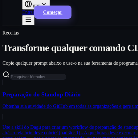
🇧🇷
Entrar
Começar
Receitas
Transforme qualquer comando CLI
Copie qualquer prompt abaixo e use-o na sua ferramenta de program
Preparação do Standup Diário
Obtenha sua atividade do GitHub em todas as organizações e gere um
Use a skill do Dagu para criar um workflow de preparação de standup d
atrás o relatório deve cobrir? (padrão: 1) - A que horas deve executar