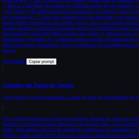
nessa ordem — use o primeiro encontrado, ou pergunte se nenhum for 
1. Buscar a atividade do usuário no GitHub usando gh api graphql 
(com corpo), PRs abertos/rascunho atualizados no período (com commits
por organização. 3. Para cada organização com atividade, usar um su
barato/rápido disponível para aquele agente, pois é uma tarefa simpl
agente, modelo e prompt do rascunho devem ser definidos como variáv
personalizar a saída sem editar a lógica das etapas. 5. Montar cada
timestamps, e revisões. 6. Combinar todas as seções de organizaçõ
etapas do agente. Importante: revise a referência de armadilhas para 
agente.
Ver detalhes
Copiar prompt
Gerador de Notas de Versão
Gere notas de versão formatadas a partir de tags git com detalhes de P
Use a skill do Dagu para criar um workflow gerador de notas de versão
(padrão: o repositório atual, detectado via gh repo view --json nameW
login), pelo menos um CLI de agente de codificação IA instalado. O wo
GitHub. Saída como JSON para que as etapas subsequentes possam ref