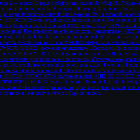
pa 2 — setup: - Busque a página mais recente da Wikipédia "Signs of A
Prepare o texto de entrada. Para input_file, use cp. Para input_text, u
expande variáveis antes do shell executar. Veja a armadilha do printe
ICTNESS) em arquivos auxiliares com um prefixo comum em DA
 de script com um loop for em bash (NÃO repeat_policy, NÃO um sub-
 e texto atual. Use um delimitador heredoc com aspas simples (<<'INSTR'
exto. Primeira linha da saída: contagem de problemas. Linhas restan
r rodada (ex: $P_feedback_round$ROUND.txt) para que finalize possa in
 (REWRITE_MODEL, ex: opus) para reescrever. Escreva a saída direta
ou ADDITIONAL_RULES diretamente no script — o Dagu as expande ant
mples de ambiente (caminhos, nomes de modelos, números) são seguras par
ntagens de problemas por rodada), depois uma seção "Problemas Encont
xiliares incluindo arquivos de feedback por rodada. Variáveis de ambient
ha (|) - CHECK_STRICTNESS: low/medium/high - CHECK_MODEL: modelo
DITIONAL_RULES: regras adicionais além da referência da Wikipédi
metros fortemente tipados (name, type, description, default, minimu
o comando não-interativo correto e flags de modelo.