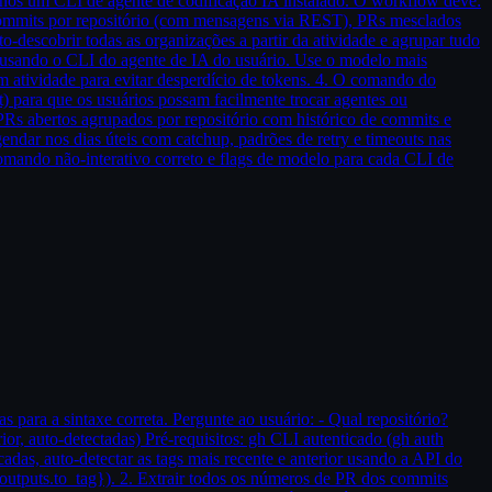
menos um CLI de agente de codificação IA instalado. O workflow deve:
commits por repositório (com mensagens via REST), PRs mesclados
-descobrir todas as organizações a partir da atividade e agrupar tudo
o usando o CLI do agente de IA do usuário. Use o modelo mais
em atividade para evitar desperdício de tokens. 4. O comando do
) para que os usuários possam facilmente trocar agentes ou
PRs abertos agrupados por repositório com histórico de commits e
r nos dias úteis com catchup, padrões de retry e timeouts nas
 comando não-interativo correto e flags de modelo para cada CLI de
 para a sintaxe correta. Pergunte ao usuário: - Qual repositório?
ior, auto-detectadas) Pré-requisitos: gh CLI autenticado (gh auth
adas, auto-detectar as tags mais recente e anterior usando a API do
outputs.to_tag}). 2. Extrair todos os números de PR dos commits