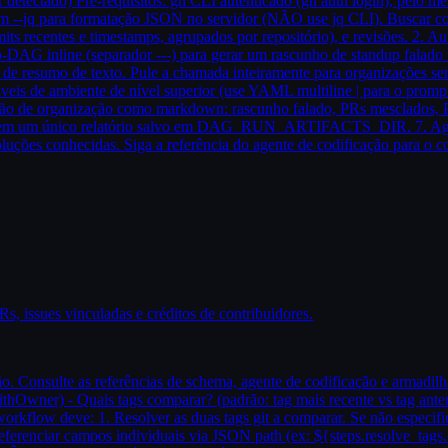
detectado) Pré-requisitos: gh CLI autenticado (gh auth login), pelo 
com --jq para formatação JSON no servidor (NÃO use jq CLI). Buscar 
 recentes e timestamps, agrupados por repositório), e revisões. 2. Auto
b-DAG inline (separador ---) para gerar um rascunho de standup falad
es de resumo de texto. Pule a chamada inteiramente para organizações s
eis de ambiente de nível superior (use YAML multiline | para o prompt
 seção de organização como markdown: rascunho falado, PRs mesclados, 
es em um único relatório salvo em DAG_RUN_ARTIFACTS_DIR. 7. Agenda
soluções conhecidas. Siga a referência do agente de codificação para o
Rs, issues vinculadas e créditos de contribuidores.
. Consulte as referências de schema, agente de codificação e armadilhas
ithOwner) - Quais tags comparar? (padrão: tag mais recente vs tag anter
rkflow deve: 1. Resolver as duas tags git a comparar. Se não especific
erenciar campos individuais via JSON path (ex: ${steps.resolve_tags.