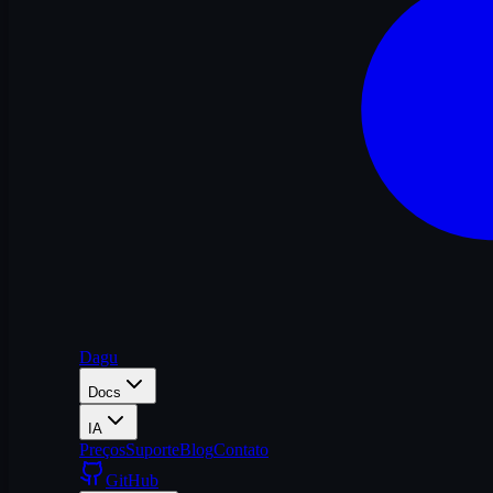
Dagu
Docs
IA
Preços
Suporte
Blog
Contato
GitHub