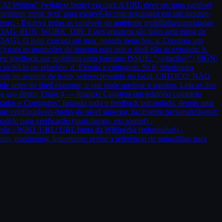
I Writing" (wikitext bruto) via curl. A URL deve ser uma variável
se `printenv input_text` para escrevê-lo com segurança em um arquivo
nv. - Escreva todas as variáveis de ambiente multilinha/controladas
G_RUN_WORK_DIR. Esses arquivos são lidos pela etapa de
DAG). O loop executa até max_rounds iterações: a. Construa um
) para as instruções do sistema para que o shell não as expanda. b.
tes: feedback por problema com formato: ISSUE: "<citação>" | SIGN:
cluí-lo no relatório. d. Extraia a contagem. Se 0, interrompa
mente no arquivo de texto, sobrescrevendo no local. CRÍTICO: NÃO
es do shell executar, o que pode quebrar o parsing. Leia-as dos
a uso direto. Etapa 4 — finalize: Construa um relatório completo
rados e Corrigidos" listando todo o feedback por rodada, depois uma
e configuráveis (todas de nível superior, facilmente personalizáveis):
 para verificação (mais barato, ex: sonnet) -
a - WIKI_URL: URL bruta da Wikipédia (substituível) -
m, maximum). Importante: revise a referência de armadilhas para