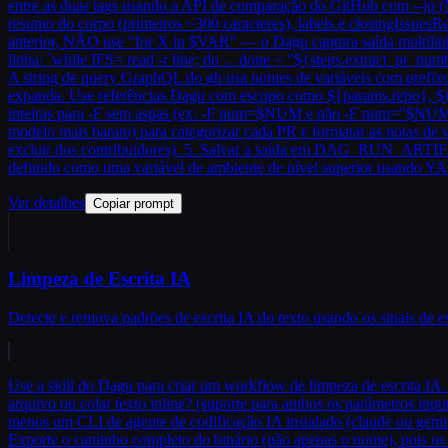
entre as duas tags usando a API de comparação do GitHub com --jq (N
resumo do corpo (primeiros ~300 caracteres), labels e closingIssuesR
anterior, NÃO use "for X in $VAR" — o Dagu captura saída multilinha 
linha: `while IFS= read -r line; do ... done < "${steps.extract_pr_nu
A string de query GraphQL do gh usa nomes de variáveis com prefixo
expanda. Use referências Dagu com escopo como ${params.repo}, ${e
inteiras para -F sem aspas (ex: -F num=$NUM e não -F num="$NUM") pa
modelo mais barato) para categorizar cada PR e formatar as notas de v
excluir dos contribuidores). 5. Salvar a saída em DAG_RUN_ARTIFA
definido como uma variável de ambiente de nível superior usando YAML
Ver detalhes
Copiar prompt
Limpeza de Escrita IA
Detecte e remova padrões de escrita IA do texto usando os sinais de e
Use a skill do Dagu para criar um workflow de limpeza de escrita IA. 
arquivo ou colar texto inline? (suporte para ambos os parâmetros input
menos um CLI de agente de codificação IA instalado (claude ou gemini
Exporte o caminho completo do binário (não apenas o nome), pois os