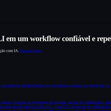
 em um workflow confiável e repet
ação com IA.
Instalar Dagu
 rascunho de standup falado por organização usando um agente de IA.
iário. Consulte as referências de schema, agente de codificação e arma
 nos dias úteis? (padrão: 8:00 AM) - Qual CLI de agente de codificação 