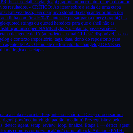
 buscar detalhes via gh api graphql: número, título, login do autor,
m os resultados. - CRÍTICO: Ao iterar sobre a saída de uma etapa
. Em vez disso, leia o arquivo stdout da etapa anterior linha por
ada linha com `tr -dc '0-9'` antes de passar para a query GraphQL. -
e-quoted strings ou quoted heredocs para que o shell não as
bstituição unscoped NAME-style. No entanto, passe variáveis
pa de agente de IA (auto-detectar qual CLI está disponível, usar o
og e contexto (repositório, tags, data, dono do repositório para
do agente de IA. O template de formato do changelog DEVE ser
tar a lógica das etapas.
para a sintaxe correta. Pergunte ao usuário: - Deseja processar um
 de rigor? (low/medium/high, padrão: medium) Pré-requisitos: pelo
: detect_agent, setup, review_loop, finalize. Etapa 1 — detect_agent:
 locais comuns como ~/.local/bin/ como fallback. Adicione PATH: