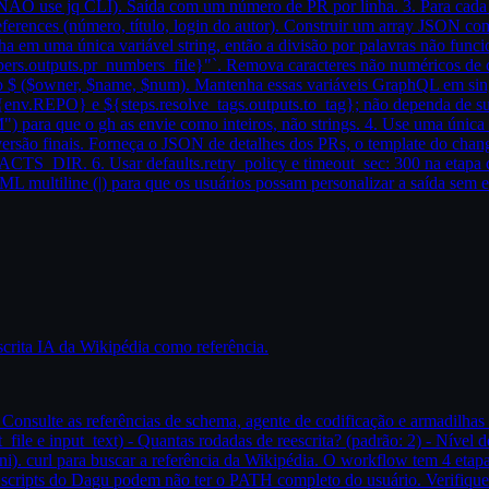
ÃO use jq CLI). Saída com um número de PR por linha. 3. Para cada PR,
eferences (número, título, login do autor). Construir um array JSON co
em uma única variável string, então a divisão por palavras não funciona
mbers.outputs.pr_numbers_file}"`. Remova caracteres não numéricos de c
 $ ($owner, $name, $num). Mantenha essas variáveis GraphQL em singl
nv.REPO} e ${steps.resolve_tags.outputs.to_tag}; não dependa de su
ra que o gh as envie como inteiros, não strings. 4. Use uma única eta
ersão finais. Forneça o JSON de detalhes dos PRs, o template do changel
CTS_DIR. 6. Usar defaults.retry_policy e timeout_sec: 300 na etapa 
 multiline (|) para que os usuários possam personalizar a saída sem edi
scrita IA da Wikipédia como referência.
Consulte as referências de schema, agente de codificação e armadilhas 
_file e input_text) - Quantas rodadas de reescrita? (padrão: 2) - Nível
). curl para buscar a referência da Wikipédia. O workflow tem 4 etapas
 scripts do Dagu podem não ter o PATH completo do usuário. Verifique